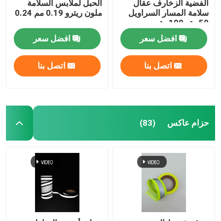
الفضية الزخارف عقال
الحبل لملابس السلامة
سلامة المسار السراويل
ملون ريترو 0.19 مم 0.24
50 متر 100 متر
مم
افضل سعر
افضل سعر
اتصل بنا
اتصل بنا
حزام عاكس
(83)