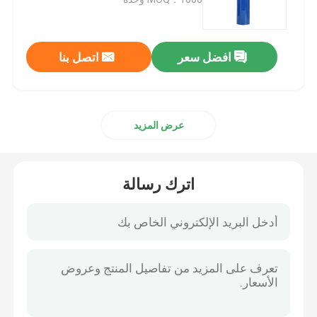
الأنابيب العاكسة
افضل سعر
اتصل بنا
حزام عاكس
عرض المزيد
غزل خيط عاكس
فيلم نقل الحرارة
اترك رسالة
ملصق الملابس
إكسسوارات ملابس العمل
نسيج قوس قزح عاكس