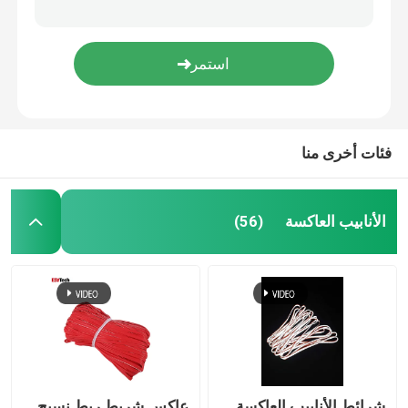
فئات أخرى منا
الأنابيب العاكسة
(56)
شرائط الأنابيب العاكسة
عاكس شريط ربط نسيج