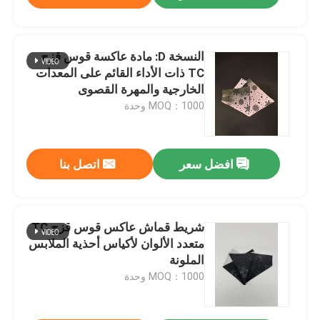
النسخة D: مادة عاكسة قوس قزح
TC ذات الأداء القائم على المعدات
الخارجية والمهرة القصوى
MOQ：1000 وحدة
افضل سعر
اتصل بنا
شريط قماش عاكس قوس قزح TC
متعدد الألوان لأكياس أحذية الملابس
الملونة
MOQ：1000 وحدة