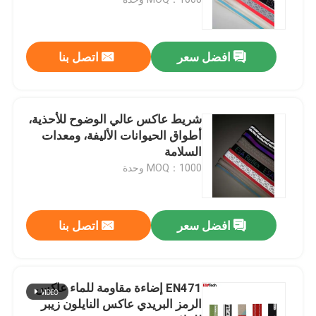
الأنابيب العاكسة
افضل سعر
اتصل بنا
حزام عاكس
شريط عاكس عالي الوضوح للأحذية،
غزل خيط عاكس
أطواق الحيوانات الأليفة، ومعدات
السلامة
MOQ：1000 وحدة
فيلم نقل الحرارة
ملصق الملابس
افضل سعر
اتصل بنا
إكسسوارات ملابس العمل
EN471 إضاءة مقاومة للماء عاكس
الرمز البريدي عاكس النايلون زيبر
نسيج قوس قزح عاكس