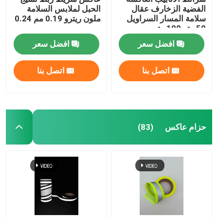
الفضية الزخارف عقال
الحبل لملابس السلامة
سلامة المسار السراويل
ملون ريترو 0.19 مم 0.24
50 متر 100 متر
مم
افضل سعر
افضل سعر
اتصل بنا
اتصل بنا
حزام عاكس
(83)