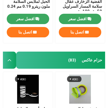
الفضية الزخارف عقال
الحبل لملابس السلامة
سلامة المسار السراويل
ملون ريترو 0.19 مم 0.24
50 متر 100 متر
مم
افضل سعر
افضل سعر
اتصل بنا
اتصل بنا
حزام عاكس
(83)