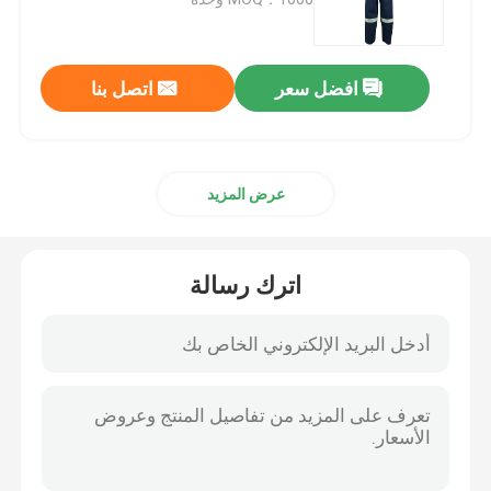
الأنابيب العاكسة
افضل سعر
اتصل بنا
حزام عاكس
عرض المزيد
غزل خيط عاكس
فيلم نقل الحرارة
اترك رسالة
ملصق الملابس
إكسسوارات ملابس العمل
نسيج قوس قزح عاكس