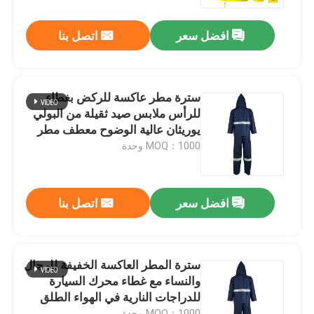
افضل سعر
اتصل بنا
جولة في المعمل
ضبط الجودة
سترة مطر عاكسة للركض بغطاء
للرأس ملابس صيد ثقيلة من البولي
اتصل بنا
يوريثان عالية الوضوح معطف مطر
والعتاد
MOQ：1000 وحدة
أخبار
افضل سعر
اتصل بنا
جميع القضايا
طلب اقتباس
سترة المطر العاكسة الخفيفة للرجال
والنساء مع غطاء محرك السيارة
للدراجات النارية في الهواء الطلق
نسيج عاكس
وركوب الدراجات
MOQ：1000 وحدة