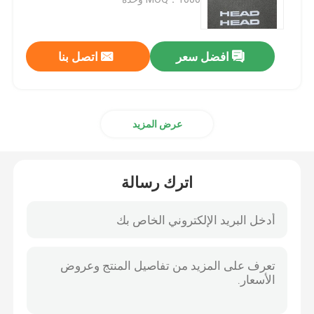
الأنابيب العاكسة
افضل سعر
اتصل بنا
حزام عاكس
عرض المزيد
غزل خيط عاكس
فيلم نقل الحرارة
اترك رسالة
ملصق الملابس
إكسسوارات ملابس العمل
نسيج قوس قزح عاكس