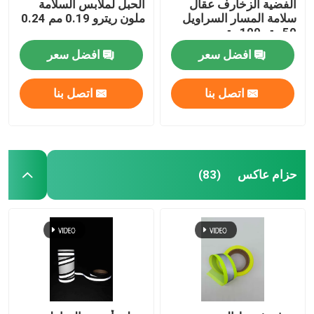
الفضية الزخارف عقال
الحبل لملابس السلامة
سلامة المسار السراويل
ملون ريترو 0.19 مم 0.24
50 متر 100 متر
مم
افضل سعر
افضل سعر
اتصل بنا
اتصل بنا
حزام عاكس
(83)