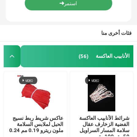
الأنابيب العاكسة
فئات أخرى منا
حزام عاكس
غزل خيط عاكس
الأنابيب العاكسة
(56)
فيلم نقل الحرارة
ملصق الملابس
إكسسوارات ملابس العمل
شرائط الأنابيب العاكسة
عاكس شريط ربط نسيج
الفضية الزخارف عقال
الحبل لملابس السلامة
سلامة المسار السراويل
ملون ريترو 0.19 مم 0.24
نسيج قوس قزح عاكس
50 متر 100 متر
مم