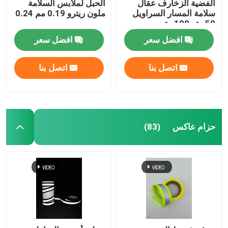
الفضية الزخارف عقال
الحبل لملابس السلامة
سلامة المسار السراويل
ملون ريترو 0.19 مم 0.24
50 متر 100 متر
مم
افضل سعر
افضل سعر
اتصل بنا
اتصل بنا
حزام عاكس
(83)