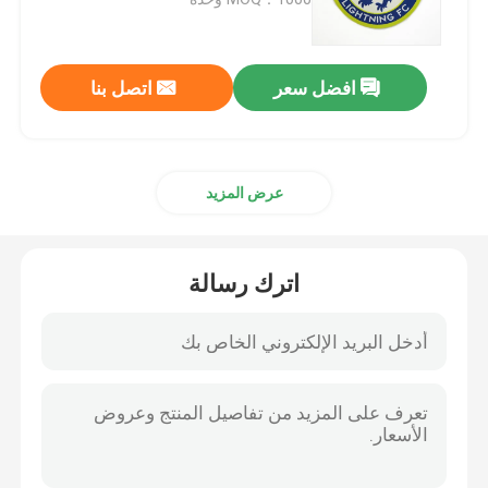
الأنابيب العاكسة
افضل سعر
اتصل بنا
حزام عاكس
عرض المزيد
غزل خيط عاكس
فيلم نقل الحرارة
اترك رسالة
ملصق الملابس
إكسسوارات ملابس العمل
نسيج قوس قزح عاكس