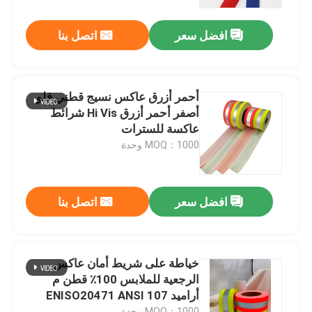
افضل سعر
اتصل بنا
جولة في المعمل
ضبط الجودة
أحمر أزرق عاكس نسيج قطني فلو
أصفر أحمر أزرق Hi Vis شرائط
اتصل بنا
عاكسة للسترات
MOQ：1000 وحدة
أخبار
افضل سعر
اتصل بنا
جميع القضايا
طلب اقتباس
خياطة على شريط أمان عاكس
الرجعية للملابس 100٪ قطن م
أراميد ENISO20471 ANSI 107
نسيج عاكس
MOQ：1000 وحدة