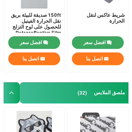
شريط عاكس لنقل
150ft صديقة للبيئة بريق
الحرارة
نقل الحرارة الفينيل
للحصول على لوح التزلج
Retroreflective Film
الملابس
افضل سعر
افضل سعر
اتصل بنا
اتصل بنا
ملصق الملابس
(32)