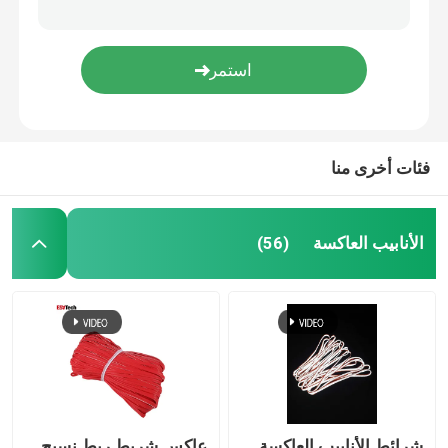
فئات أخرى منا
الأنابيب العاكسة
(56)
شرائط الأنابيب العاكسة
عاكس شريط ربط نسيج