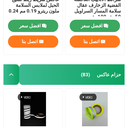
الفضية الزخارف عقال
الحبل لملابس السلامة
سلامة المسار السراويل
ملون ريترو 0.19 مم 0.24
50 متر 100 متر
مم
افضل سعر
افضل سعر
اتصل بنا
اتصل بنا
حزام عاكس
(83)