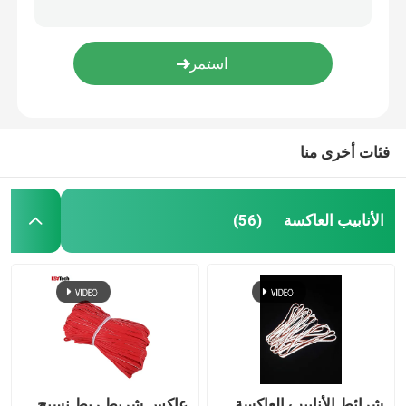
فئات أخرى منا
الأنابيب العاكسة
(56)
شرائط الأنابيب العاكسة
عاكس شريط ربط نسيج