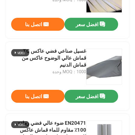
الأنابيب العاكسة
افضل سعر
اتصل بنا
حزام عاكس
غسيل صناعي فضي عاكس TC
غزل خيط عاكس
قماش عالي الوضوح عاكس من
قماش الدنيم
MOQ：1000 وحدة
فيلم نقل الحرارة
ملصق الملابس
افضل سعر
اتصل بنا
إكسسوارات ملابس العمل
EN20471 ضوء عالي فضي رمادي
100٪ مقاوم للماء قماش عاكس
نسيج قوس قزح عاكس