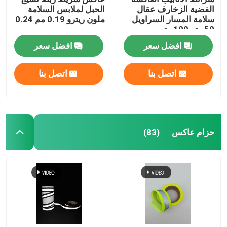
الفضية الزخارف عقال
الحبل لملابس السلامة
سلامة المسار السراويل
ملون ريترو 0.19 مم 0.24
50 متر 100 متر
مم
افضل سعر
افضل سعر
اتصل بنا
اتصل بنا
حزام عاكس
(83)