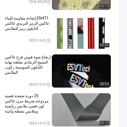
Colorful Reflective Fabric
2026-05-09
00:13
EN471 إضاءة مقاومة للماء
عاكس الرمز البريدي عاكس
النايلون زيبر للملابس
Colorful Reflective Fabric
2025-10-31
00:09
ارتفاع ضوء قوس قزح عاكس
النسيج الرمادي مغلقة نهاية
النايلون السوستة ركوب
الملابس
Colorful Reflective Fabric
00:13
2025-10-31
25 دورة صفحة فضية
مزدوجة شريط مرن عاكس
لون فضي ملابس رياضية
وملابس نشطة وآمنة
وخارجية
Silver Reflective Fabric
00:15
2025-10-31