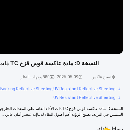
النسخة D: مادة عاكسة قوس قزح TC ذات الأداء القائم على المعدات الخارجية والمهرة القصوى
نسيج عاكس
2026-05-09
880 وجهات النظر
C Backing Reflective Sheeting,UV Resistant Reflective Sheeting
#
UV Resistant Reflective Sheeting
#
النسخة D: مادة عاكسة قوس قزح TC ذات الأداء القا
الشمس في البرية، تصبح الرؤية أهم أصول البقاء لديناإنه عنصر أمان عالي ...
ع
رسائل الزائر