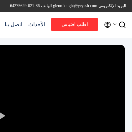
البريد الإلكتروني glenn.knight@yeyesh.com
الهاتف 86-021-64275629


الأحداث
اتصل بنا
اطلب اقتباس