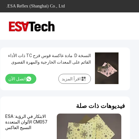
ESA Reflex (Shanghai) Co., Ltd.
النسخة D: مادة عاكسة قوس قزح TC ذات الأداء
القائم على المعدات الخارجية والمهرة القصوى
اقرأ المزيد
اتصل الآن
فيديوهات ذات صلة
الابتكار في الرؤية: ESA
CM057 الألوان المتعددة
النسيج العاكس