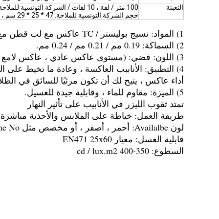
التعبئة
100 متر / لفة ، 10 لفات / الشركة التونسية للملاحة ، 1000 متر / الشركة التونسية للملاحة ،
حجم الشركة التونسية للملاحة: 47 * 25 * 29 سم ، الوزن: 13 كلغ / الشركة التونسية للملاحة
1) المواد: نسيج بوليستر / TC عاكس مع لب قطن مع شاش.
2) السماكة: 0.19 مم / 0.21 مم / 0.24 مم.
3) اللون: فضي: (مستوى عاكس عادي ، عاكس لامع ، عاكس للضوء العالي ، فضي
4) التطبيق: الأنابيب العاكسة ، وعادة ما تخيط على الملابس ، والسترة ، والسراويل ، وحقيبة السفر ، أي موقف إذا كنت بحاجة إلى
أداء عاكس ، يتيح لك أن تكون مرئيًا للسائق في الظلام ،
5) الميزة: مقاوم للماء ، وقابلية جيدة للغسيل.
تمتد ثقوب الليزر في الأنابيب على تأثير النهار
طريقة العمل: خياطة على الملابس والأحذية مباشرة.
لون Availalbe: أحمر ، أصفر ، أو مخصص مثل Pantone No.
قابلية الغسل: معيار EN471 25x60
السطوع: 350-400 cd / lux.m2