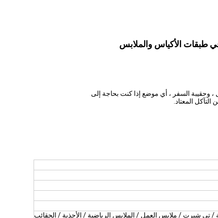
يل ، وحقيبة السفر ، أي موضع إذا كنت بحاجة إلى
 التآكل المعتاد.
/ تي شيرت / ملابس العمل / الملابس الرياضية / الأحذية / الحقائب