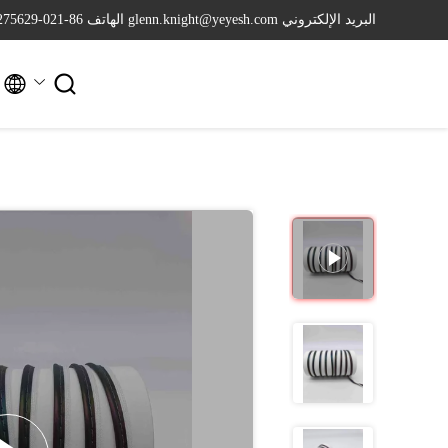
البريد الإلكتروني glenn.knight@yeyesh.com
الهاتف 86-021-64275629

