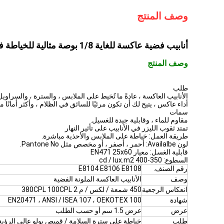
وصف المنتج
أنابيب فضية عاكسة للغاية 1/8 بوصة مثالية للخياطة في طبقات الأكياس والملابس
وصف المنتج
طلب
الأنابيب العاكسة ، عادةً ما تُخيط على الملابس ، والسترة ، والسراو
أداء عاكس ، يتيح لك أن تكون مرئيًا للسائق في الظلام ، وأكثر أمانًا من
سمات
مقاوم للماء ، وقابلية جيدة للغسيل.
تمتد ثقوب الليزر في الأنابيب على تأثير النهار
طريقة العمل: خياطة على الملابس والأحذية مباشرة.
لون Availalbe: أحمر ، أصفر ، أو مخصص مثل Pantone No.
قابلية الغسل: معيار EN471 25x60
السطوع: 350-400 cd / lux.m2
رقم الصنف.
E8104 E8106 E8108
وصف
الأنابيب العاكسة الملونة الفضية
انعكاس الرجعية
450 شمعة / لكس / م 2 380CPL 100CPL
شهادة
EN20471 ، ANSI / ISEA 107 ، OEKOTEX 100
عرض
عرض 1.5 سم أو حسب الطلب
طلب
خياطة على سترة السلامة / قميص بولو عالي الرؤية 