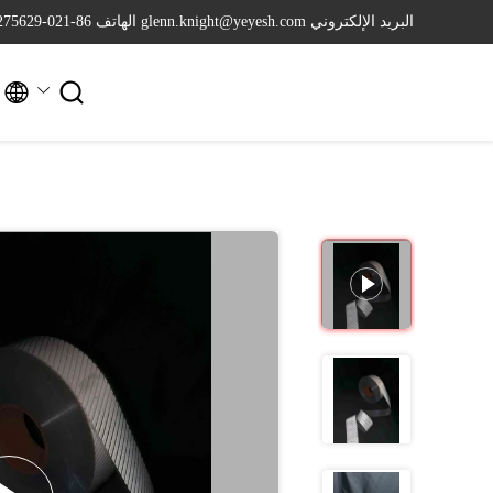
البريد الإلكتروني glenn.knight@yeyesh.com
الهاتف 86-021-64275629

