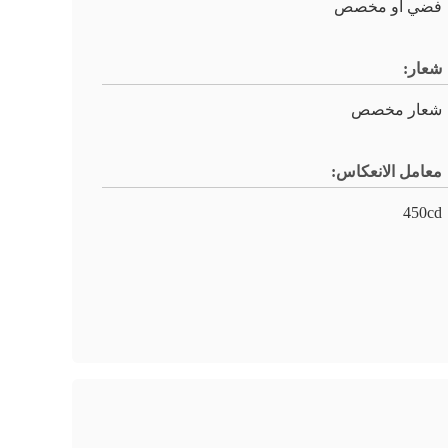
فضي أو مخصص
شعار:
شعار مخصص
معامل الانعكاس:
450cd