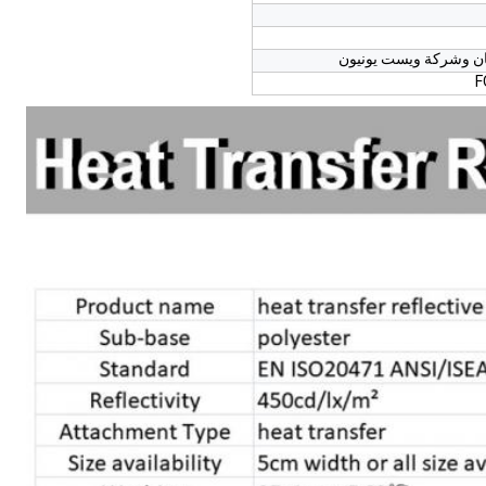
مان وشركة ويست يونيون
F