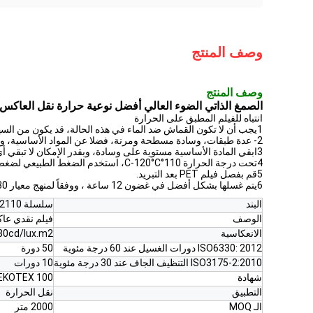
وصف المنتج
وصف المنتج
الصمغ الذاتي الضوء العالي أفضل نوعية حرارة نقل العاكس 
انتباه للفيلم المطبق على الحرارة
1يجب أن لا تكون القماش ضد الماء في هذه الحالة، قد يكون من السهل لفيلم نقل الحرارة أن ينزف.
2- عدة طبقات، وسادة مسطحة ومرنة، فضلا عن المواد الأساسية، والأفلام الحرارية المطبقة ومعدات التحكم في درجة الحرارة.
3ابقي المادة الأساسية مستوية على وسادة، وبقدر الإمكان لا تبقي أي توتر.
4تحت درجة الحرارة 110°C-120°C، استخدم الضغط الطبيعي لضغط الحرارة واستمر لمدة 10 ثوان.
5قم بفصل فيلم PET بعد التبريد.
6يتم غسلها بشكل أفضل في غضون 12 ساعة ، ووفقاً لمنهج معيار ISO 6330 من أحكام 5A ، يجب الاهتمام بدرجة الحرارة أقل من 40 درجة مئوية.
البند
سلسلة B2110
الوصف
فيلم نقدي عاك
الانعكاسية
80cd/lux.m2
ISO6330: 2012 دورات الغسيل عند 60 درجة مئوية
50 دورة
ISO3175-2:2010 التنظيف الجاف عند 30 درجة مئوية
10 دورات
شهادة
OEKOTEX 100
التطبيق
نقل الحرارة
الـ MOQ
2000 متر