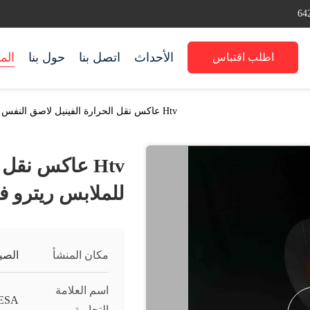
الأحداث
اتصل بنا
حول بنا
الم
اطلب اقتباس
Htv عاكس نقل الحرارة الفينيل لاصق النفس للملابس ريترو فيلم
Htv عاكس نقل
للملابس ريترو ف
مكان المنشأ
الصي
اسم العلامة
ESA
التجارية