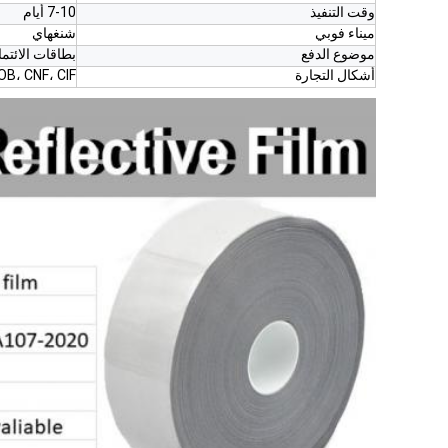
وقت التنفيذ
7-10 أيام
ميناء فوبي
شنغهاي
موضوع الدفع
بطاقات الائت
أشكال التجارة
OB، CNF، CIF