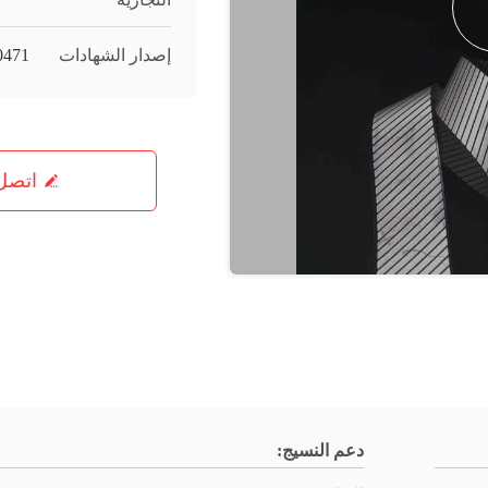
إصدار الشهادات
0471
اتصل 
دعم النسيج: