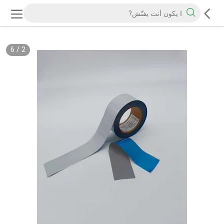
6
/
2