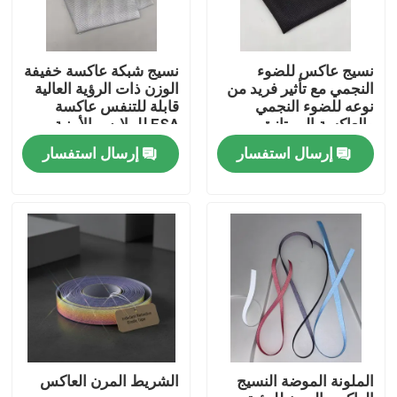
نسيج عاكس للضوء
نسيج شبكة عاكسة خفيفة
النجمي مع تأثير فريد من
الوزن ذات الرؤية العالية
نوعه للضوء النجمي
قابلة للتنفس عاكسة
والعاكسة الممتازة
ESA للملابس الأمنية
للمنسوجات عالية الرؤية
إرسال استفسار
إرسال استفسار
منزل
المنتجات
الملونة الموضة النسيج
الشريط المرن العاكس
حول بنا