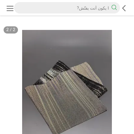
2
/
2