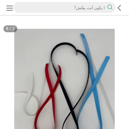
8
/
2