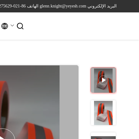
البريد الإلكتروني glenn.knight@yeyesh.com
الهاتف 86-021-64275629

