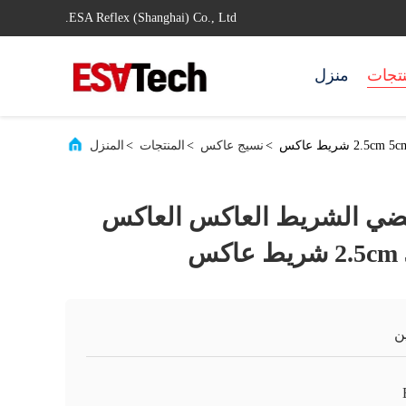
ESA Reflex (Shanghai) Co., Ltd.
نتجات
منزل
>
نسيج عاكس
>
المنتجات
>
المنزل
لفضي الشريط العاكس العاكس
ن