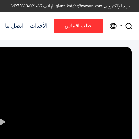
البريد الإلكتروني glenn.knight@yeyesh.com
الهاتف 86-021-64275629


الأحداث
اتصل بنا
اطلب اقتباس