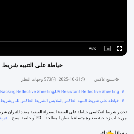
Auto
Picture-
Fullscreen
in-
Picture
خياطة على التنبيه شريط 
نسيج عاكس
2025-10-31
573 وجهات النظر
C Backing Reflective Sheeting,UV Resistant Reflective Sheeting
#
#
خياطة على شريط التنبيه العاكس,الملابس الشريط العاكس للنار,شريط 
تحذير شريط انعكاسي خياطة على الفضة الصفراء الفضية مضاد للنيران شريط 
من حبات زجاجية صغيرة متصلة بالقطن المعالجة بـ FR أو خلفية نسيج ...
عرض 
رسائل الزائر