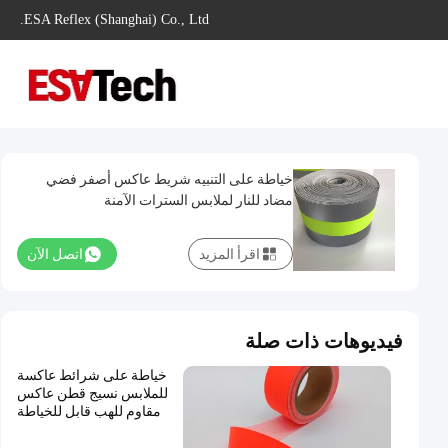
ESA Reflex (Shanghai) Co., Ltd.
خياطة على التنبيه شريط عاكس أصفر فضي
مضاد للنار لملابس السترات الآمنة
اقرأ المزيد
اتصل الآن
فيديوهات ذات صلة
خياطة على شرائط عاكسة
للملابس نسيج قطن عاكس
مقاوم للهب قابل للخياطة