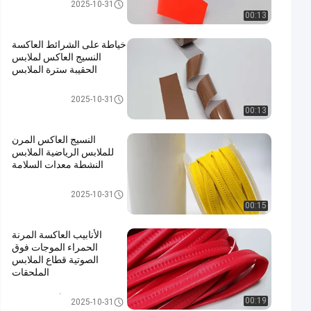
Flame Retardant Reflective Ta
2025-10-31
pe
00:13
خياطة على الشرائط العاكسة
النسيج العاكس لملابس
الحقيبة سترة الملابس
Flame Retardant Reflective Ta
2025-10-31
pe
00:13
النسيج العاكس المرن
للملابس الرياضية الملابس
النشطة معدات السلامة
Silver Reflective Fabric
2025-10-31
00:15
الأنابيب العاكسة المرنة
الحمراء الموجات فوق
الصوتية قطاع الملابس
الملحقات
الأنابيب العاكسة
00:19
2025-10-31