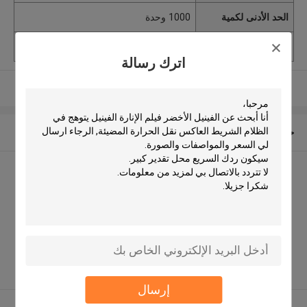
الحد الأدنى لكمية
1000 وحدة
القدرة على العرض
متاح
اترك رسالة
عرض المزيد
حول نا
ESA Reflex (Shanghai) Co.,
Ltd. الملف الشركة المصنعة
7A Pujiang Intelligence Valley,
No 1188 Lianhang Road, Shanghai
201112 China ,الصين
5.0
يدقّق ممون
إرسال