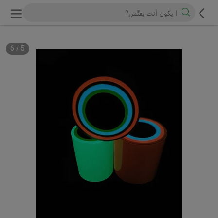
6
/
5