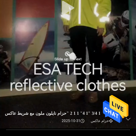
1 3/4 "1 4" 1 1 2 "حزام نايلون ملون مع شريط عاكس
حزام عاكس
2025-10-31