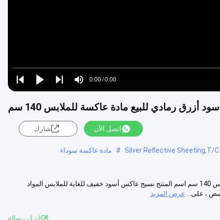
Loaded
:
0%
0:00
/
0:00
Play
Play
Play
Mute
Current
Duration
next
next
زرق رمادي للبيع مادة عاكسة للملابس 140 سم
Time
اتصل الآن
شارك
Silver Reflective Sheeting,T/
#
مادة عاكسة سوداء
وصف المنتج شريط قماش عاكس أسود أزرق رمادي للبيع مادة عاكسة للملابس 140 سم اسم المنتج نسيج عاكس أسود خفيف للغاية للملابس المواد
عرض المزيد
اترك رسالة