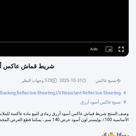
Auto
Picture-
Fullscreen
in-
Picture
شريط قماش عاكس أسود أ
نسيج عاكس
2025-10-31
573 وجهات النظر
C Backing Reflective Sheeting,UV Resistant Reflective Sheeting
#
#
نسيج عاكس أسود أزرق
الأساسية 100٪ بوليستر لون أسود عرض 140 سم ، يمكننا قطع العرض المخصص ، على...
رسائل الزائر