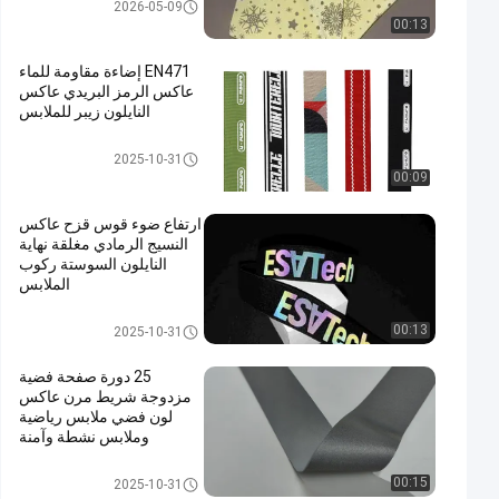
Colorful Reflective Fabric
2026-05-09
00:13
EN471 إضاءة مقاومة للماء
عاكس الرمز البريدي عاكس
النايلون زيبر للملابس
Colorful Reflective Fabric
2025-10-31
00:09
ارتفاع ضوء قوس قزح عاكس
النسيج الرمادي مغلقة نهاية
النايلون السوستة ركوب
الملابس
Colorful Reflective Fabric
00:13
2025-10-31
25 دورة صفحة فضية
مزدوجة شريط مرن عاكس
لون فضي ملابس رياضية
وملابس نشطة وآمنة
وخارجية
Silver Reflective Fabric
00:15
2025-10-31