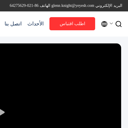
البريد الإلكتروني glenn.knight@yeyesh.com
الهاتف 86-021-64275629


الأحداث
اتصل بنا
اطلب اقتباس