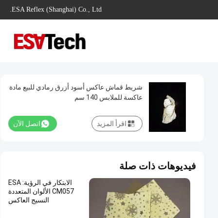
ESA Reflex (Shanghai) Co., Ltd.
شريط قماش عاكس أسود أزرق رمادي للبيع مادة
عاكسة للملابس 140 سم
اقرأ المزيد
اتصل الآن
فيديوهات ذات صلة
الابتكار في الرؤية: ESA
CM057 الألوان المتعددة
النسيج العاكس