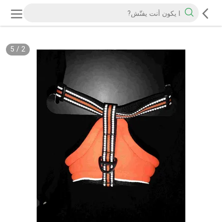
5
/
2