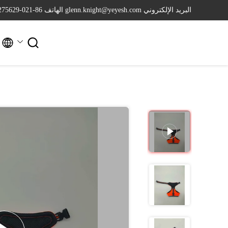
البريد الإلكتروني glenn.knight@yeyesh.com
الهاتف 86-021-64275629

