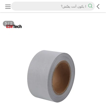
5
/
2