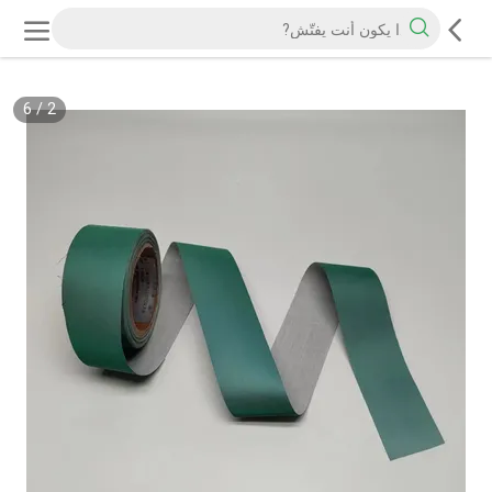
6
/
2