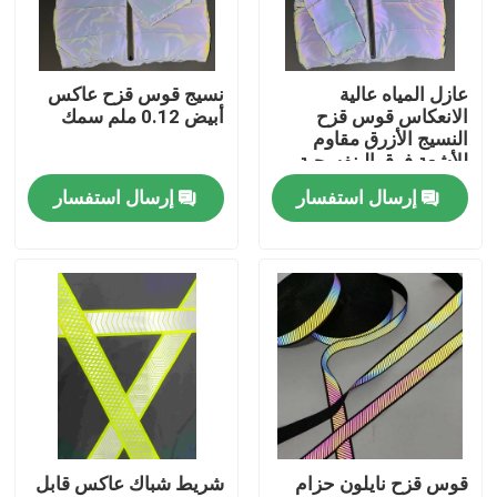
جولة في المعمل
عازل المياه عالية
نسيج قوس قزح عاكس
الانعكاس قوس قزح
أبيض 0.12 ملم سمك
ضبط الجودة
النسيج الأزرق مقاوم
للأشعة فوق البنفسجية
إرسال استفسار
إرسال استفسار
اتصل بنا
أخبار
جميع القضايا
طلب اقتباس
قوس قزح نايلون حزام
شريط شباك عاكس قابل
نسيج عاكس