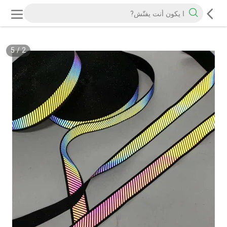
5
/
2