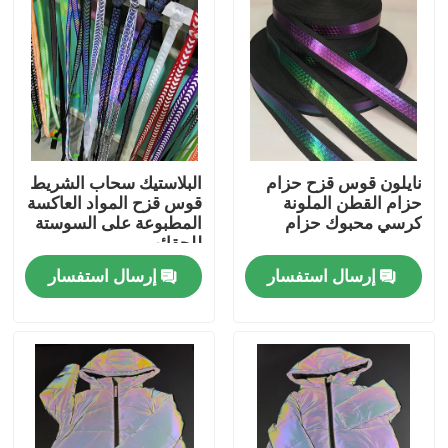
نايلون قوس قزح حزام
البلاستيك سحاب الشريط
حزام القطن الملونة
قوس قزح المواد العاكسة
كرسي محبوك حزام
المطبوعة على السوستة
للحقائب
إرسال استفسار
إرسال استفسار
منزل
المنتجات
حول بنا