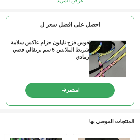
عرض المزيد
احصل على افضل سعر ل
قوس قزح نايلون حزام عاكس سلامة
شريط الملابس 5 سم برتقالي فضي
رمادي
استمر
المنتجات الموصى بها