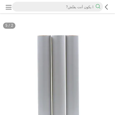
5
/
2